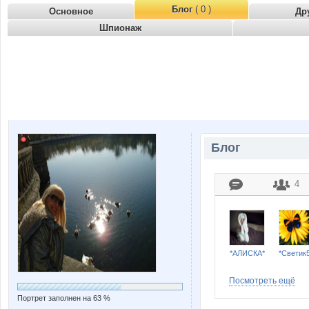
Блог
( 0 )
Основное
Др
Шпионаж
Блог
4
*АЛИСКА*
*Светик
Посмотреть ещё
Портрет заполнен на 63 %