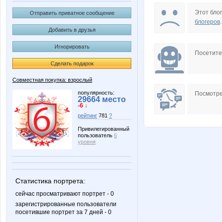
Juliia
Kathrin
Этот блог
Отправить приватное сообщение
блогеров
.
Добавить в друзья
Игнорировать
S@ndro
Stella6
Посетит
Сделать подарок
Совместная покупка: взрослый
confessa*
gorjulva
популярность:
Посмотре
29664 место
-6 ↓
рейтинг
781
?
Привилегированный
пользователь
6
reklamka
striped s
уровня
Статистика портрета:
Цветка
Флёнуш
сейчас просматривают портрет - 0
зарегистрированные пользователи
посетившие портрет за 7 дней - 0